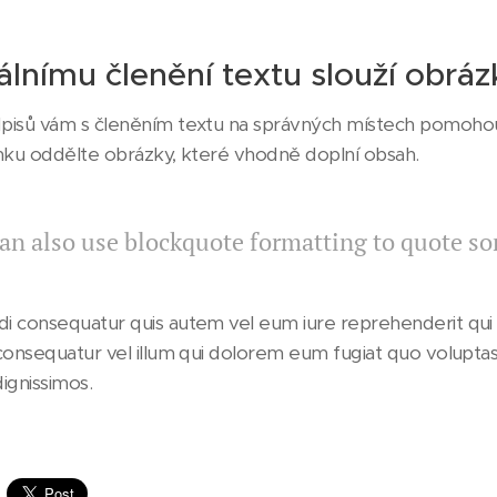
álnímu členění textu slouží obrá
isů vám s členěním textu na správných místech pomohou
nku oddělte obrázky, které vhodně doplní obsah.
an also use blockquote formatting to quote s
 consequatur quis autem vel eum iure reprehenderit qui in
consequatur vel illum qui dolorem eum fugiat quo voluptas 
dignissimos.