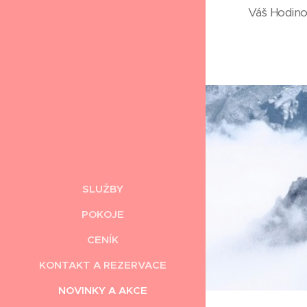
Váš Hodino
SLUŽBY
POKOJE
CENÍK
KONTAKT A REZERVACE
NOVINKY A AKCE