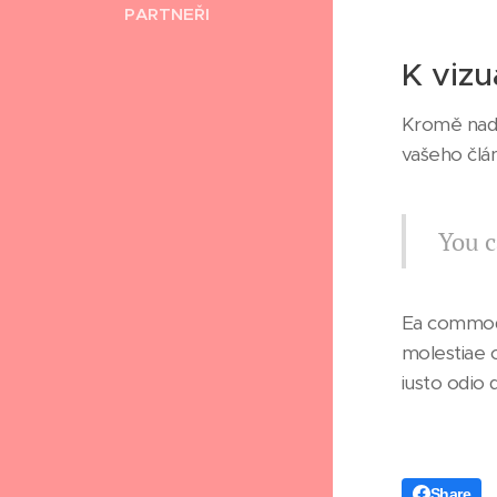
PARTNEŘI
K vizu
Kromě nadp
vašeho člá
You c
Ea commodi
molestiae 
iusto odio 
Share