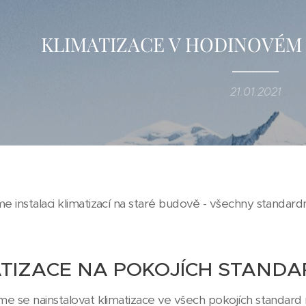
KLIMATIZACE V HODINOVÉM
21.01.2021
e instalaci klimatizací na staré budově - všechny standard
ATIZACE NA POKOJÍCH STAND
me se nainstalovat klimatizace ve všech pokojích standard 